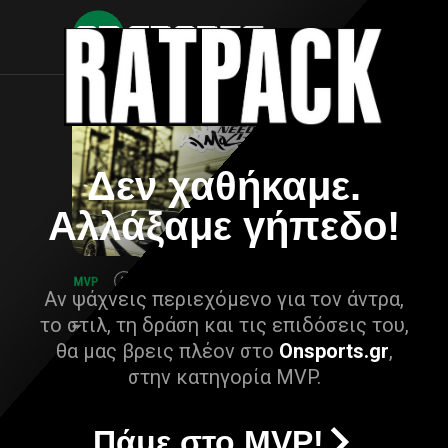
Δεν χαθήκαμε.
Αλλάξαμε γήπεδο!
Αν ψάχνεις περιεχόμενο για τον άντρα,
το στιλ, τη δράση και τις επιδόσεις του,
θα μας βρεις πλέον στο
Onsports.gr
,
στην κατηγορία MVP.
Πάμε στο MVP!