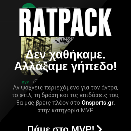
Δεν χαθήκαμε.
Αλλάξαμε γήπεδο!
Αν ψάχνεις περιεχόμενο για τον άντρα,
το στιλ, τη δράση και τις επιδόσεις του,
θα μας βρεις πλέον στο
Onsports.gr
,
στην κατηγορία MVP.
Πάμε στο MVP!