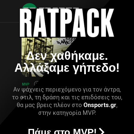
Δεν χαθήκαμε.
Αλλάξαμε γήπεδο!
Αν ψάχνεις περιεχόμενο για τον άντρα,
το στιλ, τη δράση και τις επιδόσεις του,
θα μας βρεις πλέον στο
Onsports.gr
,
στην κατηγορία MVP.
Πάμε στο MVP!