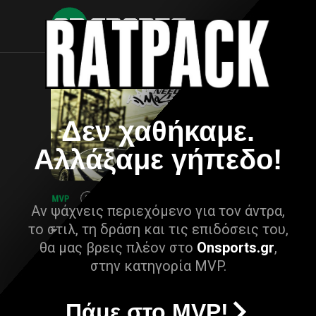
Δεν χαθήκαμε.
Αλλάξαμε γήπεδο!
Αν ψάχνεις περιεχόμενο για τον άντρα,
το στιλ, τη δράση και τις επιδόσεις του,
θα μας βρεις πλέον στο
Onsports.gr
,
στην κατηγορία MVP.
Πάμε στο MVP!