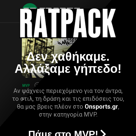
Δεν χαθήκαμε.
Αλλάξαμε γήπεδο!
Αν ψάχνεις περιεχόμενο για τον άντρα,
το στιλ, τη δράση και τις επιδόσεις του,
θα μας βρεις πλέον στο
Onsports.gr
,
στην κατηγορία MVP.
Πάμε στο MVP!