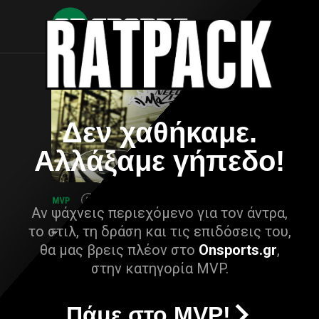
Δεν χαθήκαμε.
Αλλάξαμε γήπεδο!
Αν ψάχνεις περιεχόμενο για τον άντρα,
το στιλ, τη δράση και τις επιδόσεις του,
θα μας βρεις πλέον στο
Onsports.gr
,
στην κατηγορία MVP.
Πάμε στο MVP!