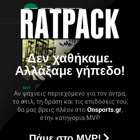
Δεν χαθήκαμε.
Αλλάξαμε γήπεδο!
Αν ψάχνεις περιεχόμενο για τον άντρα,
το στιλ, τη δράση και τις επιδόσεις του,
θα μας βρεις πλέον στο
Onsports.gr
,
στην κατηγορία MVP.
Πάμε στο MVP!