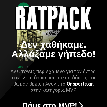
Δεν χαθήκαμε.
Αλλάξαμε γήπεδο!
Αν ψάχνεις περιεχόμενο για τον άντρα,
το στιλ, τη δράση και τις επιδόσεις του,
θα μας βρεις πλέον στο
Onsports.gr
,
στην κατηγορία MVP.
Πάμε στο MVP!