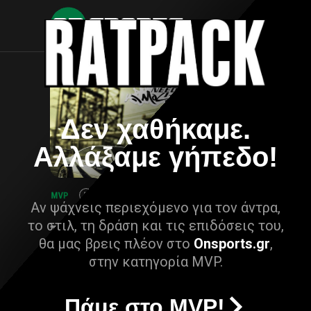
Δεν χαθήκαμε.
Αλλάξαμε γήπεδο!
Αν ψάχνεις περιεχόμενο για τον άντρα,
το στιλ, τη δράση και τις επιδόσεις του,
θα μας βρεις πλέον στο
Onsports.gr
,
στην κατηγορία MVP.
Πάμε στο MVP!