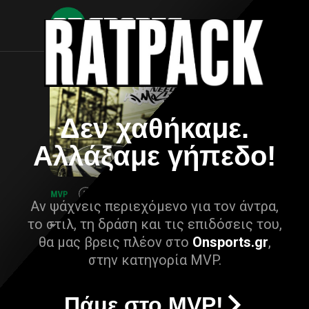
Δεν χαθήκαμε.
Αλλάξαμε γήπεδο!
Αν ψάχνεις περιεχόμενο για τον άντρα,
το στιλ, τη δράση και τις επιδόσεις του,
θα μας βρεις πλέον στο
Onsports.gr
,
στην κατηγορία MVP.
Πάμε στο MVP!