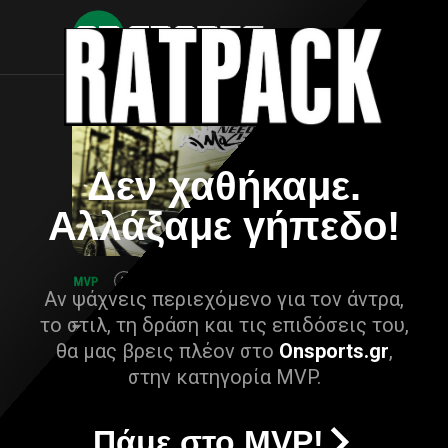
Δεν χαθήκαμε.
Αλλάξαμε γήπεδο!
Αν ψάχνεις περιεχόμενο για τον άντρα,
το στιλ, τη δράση και τις επιδόσεις του,
θα μας βρεις πλέον στο
Onsports.gr
,
στην κατηγορία MVP.
Πάμε στο MVP!