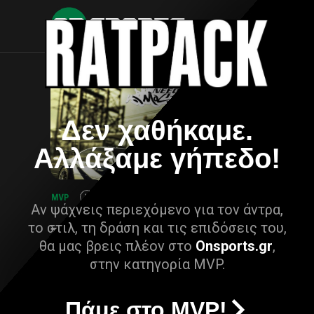
Δεν χαθήκαμε.
Αλλάξαμε γήπεδο!
Αν ψάχνεις περιεχόμενο για τον άντρα,
το στιλ, τη δράση και τις επιδόσεις του,
θα μας βρεις πλέον στο
Onsports.gr
,
στην κατηγορία MVP.
Πάμε στο MVP!