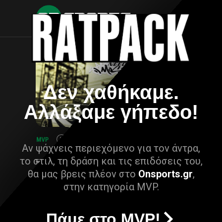
Δεν χαθήκαμε.
Αλλάξαμε γήπεδο!
Αν ψάχνεις περιεχόμενο για τον άντρα,
το στιλ, τη δράση και τις επιδόσεις του,
θα μας βρεις πλέον στο
Onsports.gr
,
στην κατηγορία MVP.
Πάμε στο MVP!