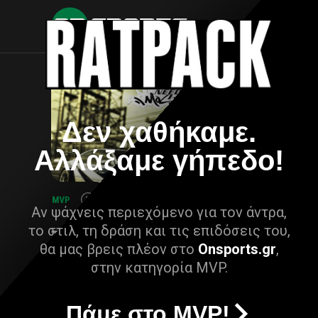
Δεν χαθήκαμε.
Αλλάξαμε γήπεδο!
Αν ψάχνεις περιεχόμενο για τον άντρα,
το στιλ, τη δράση και τις επιδόσεις του,
θα μας βρεις πλέον στο
Onsports.gr
,
στην κατηγορία MVP.
Πάμε στο MVP!