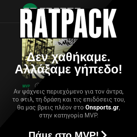
Δεν χαθήκαμε.
Αλλάξαμε γήπεδο!
Αν ψάχνεις περιεχόμενο για τον άντρα,
το στιλ, τη δράση και τις επιδόσεις του,
θα μας βρεις πλέον στο
Onsports.gr
,
στην κατηγορία MVP.
Πάμε στο MVP!