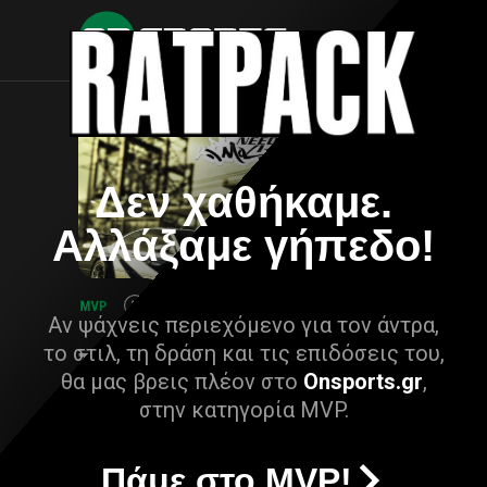
Δεν χαθήκαμε.
Αλλάξαμε γήπεδο!
Αν ψάχνεις περιεχόμενο για τον άντρα,
το στιλ, τη δράση και τις επιδόσεις του,
θα μας βρεις πλέον στο
Onsports.gr
,
στην κατηγορία MVP.
Πάμε στο MVP!