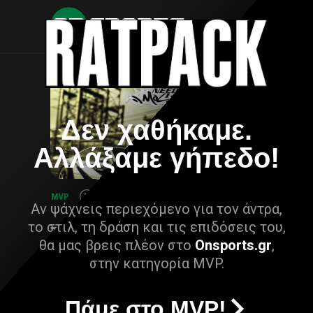
Δεν χαθήκαμε.
Αλλάξαμε γήπεδο!
Αν ψάχνεις περιεχόμενο για τον άντρα,
το στιλ, τη δράση και τις επιδόσεις του,
θα μας βρεις πλέον στο
Onsports.gr
,
στην κατηγορία MVP.
Πάμε στο MVP!