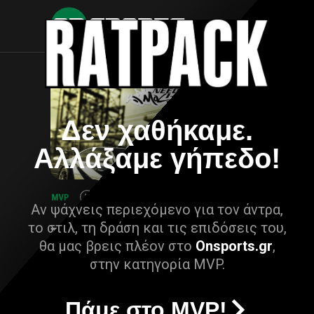
Δεν χαθήκαμε.
Αλλάξαμε γήπεδο!
Αν ψάχνεις περιεχόμενο για τον άντρα,
το στιλ, τη δράση και τις επιδόσεις του,
θα μας βρεις πλέον στο
Onsports.gr
,
στην κατηγορία MVP.
Πάμε στο MVP!