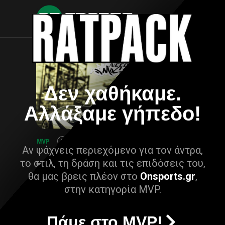
Δεν χαθήκαμε.
Αλλάξαμε γήπεδο!
Αν ψάχνεις περιεχόμενο για τον άντρα,
το στιλ, τη δράση και τις επιδόσεις του,
θα μας βρεις πλέον στο
Onsports.gr
,
στην κατηγορία MVP.
Πάμε στο MVP!