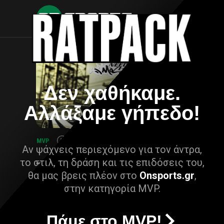
Δεν χαθήκαμε.
Αλλάξαμε γήπεδο!
Αν ψάχνεις περιεχόμενο για τον άντρα,
το στιλ, τη δράση και τις επιδόσεις του,
θα μας βρεις πλέον στο
Onsports.gr
,
στην κατηγορία MVP.
Πάμε στο MVP!