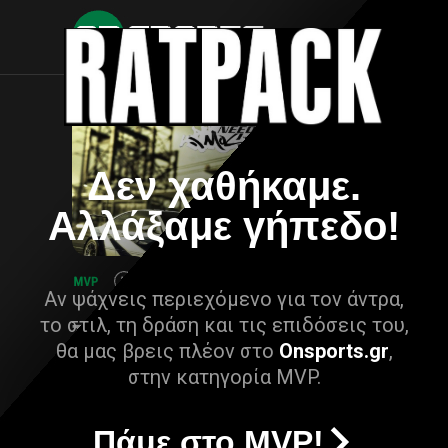
Δεν χαθήκαμε.
Αλλάξαμε γήπεδο!
Αν ψάχνεις περιεχόμενο για τον άντρα,
το στιλ, τη δράση και τις επιδόσεις του,
θα μας βρεις πλέον στο
Onsports.gr
,
στην κατηγορία MVP.
Πάμε στο MVP!