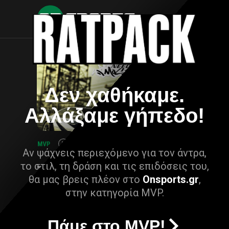
Δεν χαθήκαμε.
Αλλάξαμε γήπεδο!
Αν ψάχνεις περιεχόμενο για τον άντρα,
το στιλ, τη δράση και τις επιδόσεις του,
θα μας βρεις πλέον στο
Onsports.gr
,
στην κατηγορία MVP.
Πάμε στο MVP!