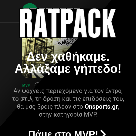
Δεν χαθήκαμε.
Αλλάξαμε γήπεδο!
Αν ψάχνεις περιεχόμενο για τον άντρα,
το στιλ, τη δράση και τις επιδόσεις του,
θα μας βρεις πλέον στο
Onsports.gr
,
στην κατηγορία MVP.
Πάμε στο MVP!