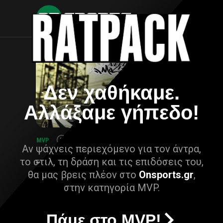
Δεν χαθήκαμε.
Αλλάξαμε γήπεδο!
Αν ψάχνεις περιεχόμενο για τον άντρα,
το στιλ, τη δράση και τις επιδόσεις του,
θα μας βρεις πλέον στο
Onsports.gr
,
στην κατηγορία MVP.
Πάμε στο MVP!