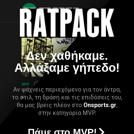
Δεν χαθήκαμε.
Αλλάξαμε γήπεδο!
Αν ψάχνεις περιεχόμενο για τον άντρα,
το στιλ, τη δράση και τις επιδόσεις του,
θα μας βρεις πλέον στο
Onsports.gr
,
στην κατηγορία MVP.
Πάμε στο MVP!