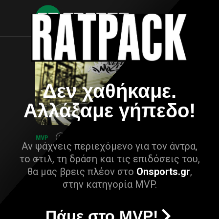
Δεν χαθήκαμε.
Αλλάξαμε γήπεδο!
Αν ψάχνεις περιεχόμενο για τον άντρα,
το στιλ, τη δράση και τις επιδόσεις του,
θα μας βρεις πλέον στο
Onsports.gr
,
στην κατηγορία MVP.
Πάμε στο MVP!