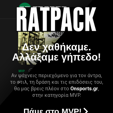
Δεν χαθήκαμε.
Αλλάξαμε γήπεδο!
Αν ψάχνεις περιεχόμενο για τον άντρα,
το στιλ, τη δράση και τις επιδόσεις του,
θα μας βρεις πλέον στο
Onsports.gr
,
στην κατηγορία MVP.
Πάμε στο MVP!