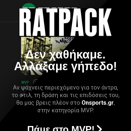
Δεν χαθήκαμε.
Αλλάξαμε γήπεδο!
Αν ψάχνεις περιεχόμενο για τον άντρα,
το στιλ, τη δράση και τις επιδόσεις του,
θα μας βρεις πλέον στο
Onsports.gr
,
στην κατηγορία MVP.
Πάμε στο MVP!