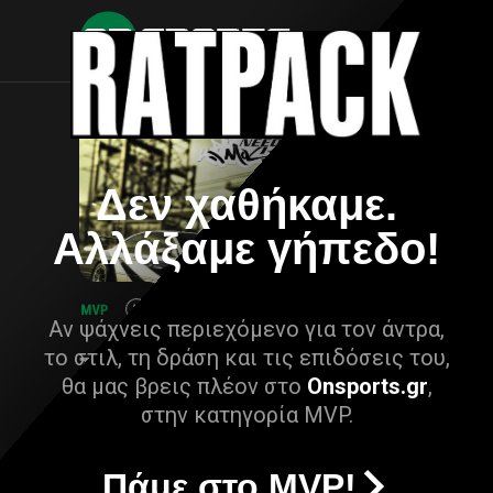
Δεν χαθήκαμε.
Αλλάξαμε γήπεδο!
Αν ψάχνεις περιεχόμενο για τον άντρα,
το στιλ, τη δράση και τις επιδόσεις του,
θα μας βρεις πλέον στο
Onsports.gr
,
στην κατηγορία MVP.
Πάμε στο MVP!