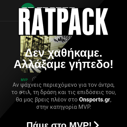
Δεν χαθήκαμε.
Αλλάξαμε γήπεδο!
Αν ψάχνεις περιεχόμενο για τον άντρα,
το στιλ, τη δράση και τις επιδόσεις του,
θα μας βρεις πλέον στο
Onsports.gr
,
στην κατηγορία MVP.
Πάμε στο MVP!