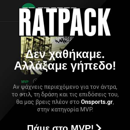
Δεν χαθήκαμε.
Αλλάξαμε γήπεδο!
Αν ψάχνεις περιεχόμενο για τον άντρα,
το στιλ, τη δράση και τις επιδόσεις του,
θα μας βρεις πλέον στο
Onsports.gr
,
στην κατηγορία MVP.
Πάμε στο MVP!