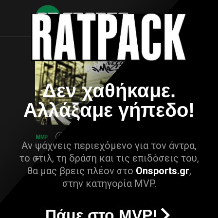
Δεν χαθήκαμε.
Αλλάξαμε γήπεδο!
Αν ψάχνεις περιεχόμενο για τον άντρα,
το στιλ, τη δράση και τις επιδόσεις του,
θα μας βρεις πλέον στο
Onsports.gr
,
στην κατηγορία MVP.
Πάμε στο MVP!