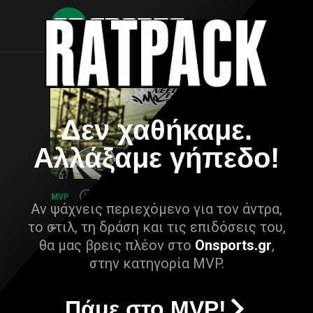
Δεν χαθήκαμε.
Αλλάξαμε γήπεδο!
Αν ψάχνεις περιεχόμενο για τον άντρα,
το στιλ, τη δράση και τις επιδόσεις του,
θα μας βρεις πλέον στο
Onsports.gr
,
στην κατηγορία MVP.
Πάμε στο MVP!