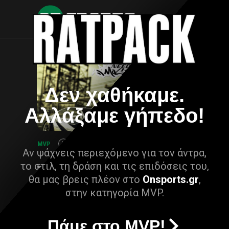
Δεν χαθήκαμε.
Αλλάξαμε γήπεδο!
Αν ψάχνεις περιεχόμενο για τον άντρα,
το στιλ, τη δράση και τις επιδόσεις του,
θα μας βρεις πλέον στο
Onsports.gr
,
στην κατηγορία MVP.
Πάμε στο MVP!