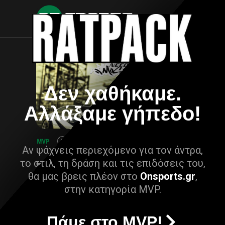
Δεν χαθήκαμε.
Αλλάξαμε γήπεδο!
Αν ψάχνεις περιεχόμενο για τον άντρα,
το στιλ, τη δράση και τις επιδόσεις του,
θα μας βρεις πλέον στο
Onsports.gr
,
στην κατηγορία MVP.
Πάμε στο MVP!