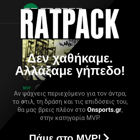
Δεν χαθήκαμε.
Αλλάξαμε γήπεδο!
Αν ψάχνεις περιεχόμενο για τον άντρα,
το στιλ, τη δράση και τις επιδόσεις του,
θα μας βρεις πλέον στο
Onsports.gr
,
στην κατηγορία MVP.
Πάμε στο MVP!