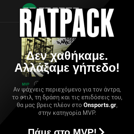
Δεν χαθήκαμε.
Αλλάξαμε γήπεδο!
Αν ψάχνεις περιεχόμενο για τον άντρα,
το στιλ, τη δράση και τις επιδόσεις του,
θα μας βρεις πλέον στο
Onsports.gr
,
στην κατηγορία MVP.
Πάμε στο MVP!