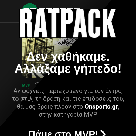
Δεν χαθήκαμε.
Αλλάξαμε γήπεδο!
Αν ψάχνεις περιεχόμενο για τον άντρα,
το στιλ, τη δράση και τις επιδόσεις του,
θα μας βρεις πλέον στο
Onsports.gr
,
στην κατηγορία MVP.
Πάμε στο MVP!