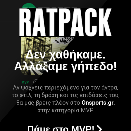
Δεν χαθήκαμε.
Αλλάξαμε γήπεδο!
Αν ψάχνεις περιεχόμενο για τον άντρα,
το στιλ, τη δράση και τις επιδόσεις του,
θα μας βρεις πλέον στο
Onsports.gr
,
στην κατηγορία MVP.
Πάμε στο MVP!