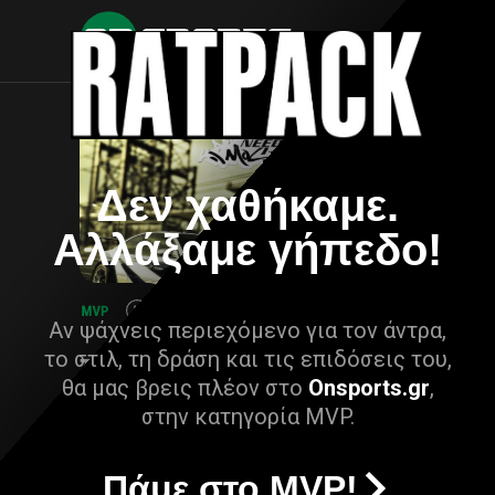
Δεν χαθήκαμε.
Αλλάξαμε γήπεδο!
Αν ψάχνεις περιεχόμενο για τον άντρα,
το στιλ, τη δράση και τις επιδόσεις του,
θα μας βρεις πλέον στο
Onsports.gr
,
στην κατηγορία MVP.
Πάμε στο MVP!