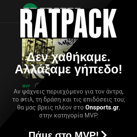
Δεν χαθήκαμε.
Αλλάξαμε γήπεδο!
Αν ψάχνεις περιεχόμενο για τον άντρα,
το στιλ, τη δράση και τις επιδόσεις του,
θα μας βρεις πλέον στο
Onsports.gr
,
στην κατηγορία MVP.
Πάμε στο MVP!