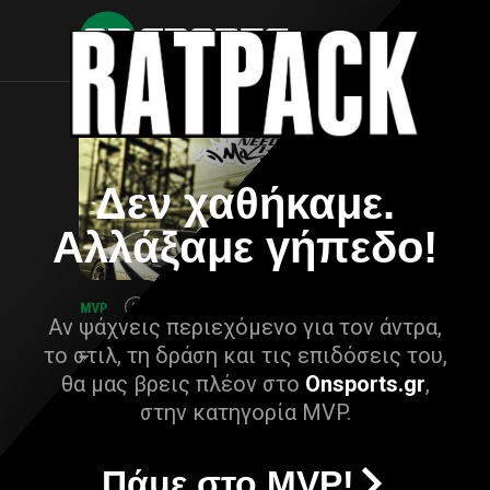
Δεν χαθήκαμε.
Αλλάξαμε γήπεδο!
Αν ψάχνεις περιεχόμενο για τον άντρα,
το στιλ, τη δράση και τις επιδόσεις του,
θα μας βρεις πλέον στο
Onsports.gr
,
στην κατηγορία MVP.
Πάμε στο MVP!