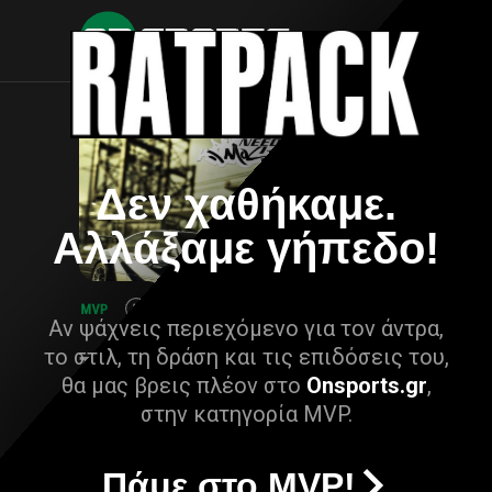
Δεν χαθήκαμε.
Αλλάξαμε γήπεδο!
Αν ψάχνεις περιεχόμενο για τον άντρα,
το στιλ, τη δράση και τις επιδόσεις του,
θα μας βρεις πλέον στο
Onsports.gr
,
στην κατηγορία MVP.
Πάμε στο MVP!