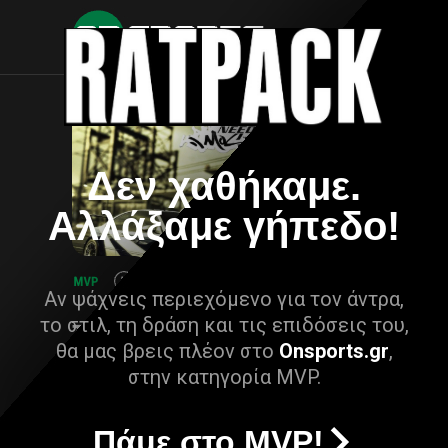
Δεν χαθήκαμε.
Αλλάξαμε γήπεδο!
Αν ψάχνεις περιεχόμενο για τον άντρα,
το στιλ, τη δράση και τις επιδόσεις του,
θα μας βρεις πλέον στο
Onsports.gr
,
στην κατηγορία MVP.
Πάμε στο MVP!