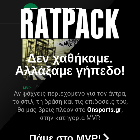
Δεν χαθήκαμε.
Αλλάξαμε γήπεδο!
Αν ψάχνεις περιεχόμενο για τον άντρα,
το στιλ, τη δράση και τις επιδόσεις του,
θα μας βρεις πλέον στο
Onsports.gr
,
στην κατηγορία MVP.
Πάμε στο MVP!