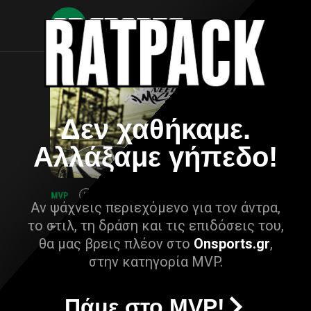
Δεν χαθήκαμε.
Αλλάξαμε γήπεδο!
Αν ψάχνεις περιεχόμενο για τον άντρα,
το στιλ, τη δράση και τις επιδόσεις του,
θα μας βρεις πλέον στο
Onsports.gr
,
στην κατηγορία MVP.
Πάμε στο MVP!