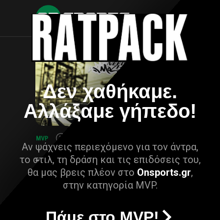
Δεν χαθήκαμε.
Αλλάξαμε γήπεδο!
Αν ψάχνεις περιεχόμενο για τον άντρα,
το στιλ, τη δράση και τις επιδόσεις του,
θα μας βρεις πλέον στο
Onsports.gr
,
στην κατηγορία MVP.
Πάμε στο MVP!