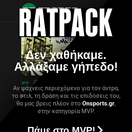
Δεν χαθήκαμε.
Αλλάξαμε γήπεδο!
Αν ψάχνεις περιεχόμενο για τον άντρα,
το στιλ, τη δράση και τις επιδόσεις του,
θα μας βρεις πλέον στο
Onsports.gr
,
στην κατηγορία MVP.
Πάμε στο MVP!