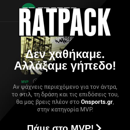
Δεν χαθήκαμε.
Αλλάξαμε γήπεδο!
Αν ψάχνεις περιεχόμενο για τον άντρα,
το στιλ, τη δράση και τις επιδόσεις του,
θα μας βρεις πλέον στο
Onsports.gr
,
στην κατηγορία MVP.
Πάμε στο MVP!