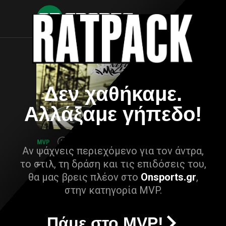
Δεν χαθήκαμε.
Αλλάξαμε γήπεδο!
Αν ψάχνεις περιεχόμενο για τον άντρα,
το στιλ, τη δράση και τις επιδόσεις του,
θα μας βρεις πλέον στο
Onsports.gr
,
στην κατηγορία MVP.
Πάμε στο MVP!